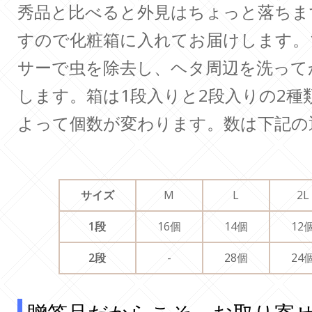
秀品と比べると外見はちょっと落ちま
すので化粧箱に入れてお届けします。
サーで虫を除去し、ヘタ周辺を洗って
します。箱は1段入りと2段入りの2
よって個数が変わります。数は下記の
サイズ
M
L
2L
1段
16個
14個
12
2段
-
28個
24