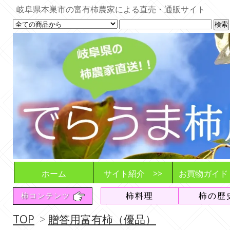
岐阜県本巣市の富有柿農家による直売・通販サイト
ホーム
サイト紹介 >>
お買物ガイド
でらうま柿農園とは
商品とご利用シーン
お届けする柿
想い
販売や発送の
ご注文の流れ
注意事項や変
収穫・発送状
柿料理
柿の歴
柿コンテンツ
追加販売情報
送料について
よくある質問
（FAQ）
TOP
>
贈答用富有柿（優品）