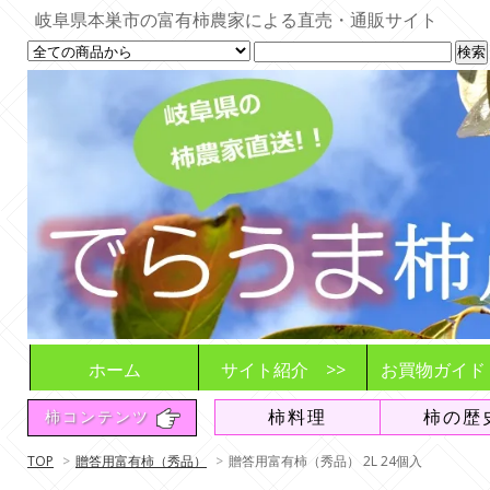
岐阜県本巣市の富有柿農家による直売・通販サイト
ホーム
サイト紹介 >>
お買物ガイド
でらうま柿農園とは
商品とご利用シーン
お届けする柿
想い
販売や発送の
ご注文の流れ
注意事項や変
収穫・発送状
柿料理
柿の歴
柿コンテンツ
追加販売情報
送料について
よくある質問
（FAQ）
TOP
>
贈答用富有柿（秀品）
>
贈答用富有柿（秀品） 2L 24個入