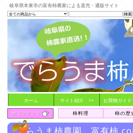
岐阜県本巣市の富有柿農家による直売・通販サイト
ホーム
サイト紹介 >>
お買物ガイド
でらうま柿農園とは
商品とご利用シーン
お届けする柿
想い
販売や発送の
ご注文の流れ
注意事項や変
収穫・発送状
柿料理
柿の歴
柿コンテンツ
追加販売情報
送料について
よくある質問
（FAQ）
でらうま柿農園 富有柿.c