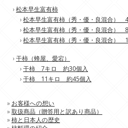
›
松本早生富有柿
›
松本早生富有柿（秀・優・良混合） 4
›
松本早生富有柿（秀・優・良混合） 8
›
松本早生富有柿（秀・優・良混合） 1
›
干柿（蜂屋、愛宕）
›
干柿 7キロ 約30個入
›
干柿 11キロ 約45個入
»
お客様への想い
»
取扱商品（贈答用と訳あり商品）
»
柿と日本人の歴史