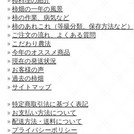
»
柿料理の紹介
»
柿畑の一年の風景
»
柿の作業、病気など
»
柿のあれこれ（等級分類、保存方法など）
»
ご注文の流れ、よくある質問
»
こだわり農法
»
今年のオススメ商品
»
現在の発送状況
»
お客様の声
»
過去の柿畑
»
サイトマップ
»
特定商取引法に基づく表記
»
お支払い方法について
»
配送方法・送料について
»
プライバシーポリシー