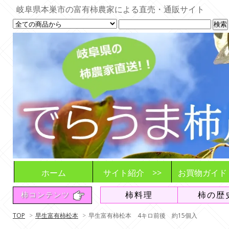
岐阜県本巣市の富有柿農家による直売・通販サイト
ホーム
サイト紹介 >>
お買物ガイド
でらうま柿農園とは
商品とご利用シーン
お届けする柿
想い
販売や発送の
ご注文の流れ
注意事項や変
収穫・発送状
柿料理
柿の歴
柿コンテンツ
追加販売情報
送料について
よくある質問
（FAQ）
TOP
>
早生富有柿松本
>
早生富有柿松本 4キロ前後 約15個入