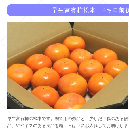
早生富有柿松本 4キロ前後
早生富有柿の松本です。贈答用の秀品と、少しだけ傷のある優
品、ややキズのある良品を箱いっぱいにお入れしてお届けしま