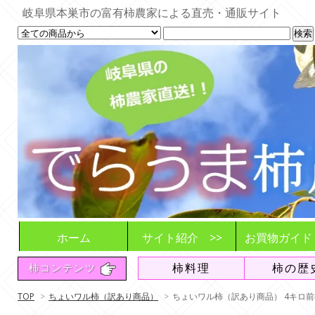
岐阜県本巣市の富有柿農家による直売・通販サイト
ホーム
サイト紹介 >>
お買物ガイド
でらうま柿農園とは
商品とご利用シーン
お届けする柿
想い
販売や発送の
ご注文の流れ
注意事項や変
収穫・発送状
柿料理
柿の歴
柿コンテンツ
追加販売情報
送料について
よくある質問
（FAQ）
TOP
>
ちょいワル柿（訳あり商品）
>
ちょいワル柿（訳あり商品） 4キロ前