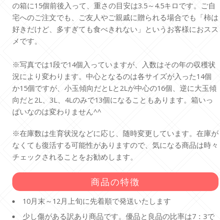
の箱に15個前後入って、重さの目安は3.5～4.5キロです。ご自
宅へのご注文でも、ご友人やご親戚に贈られる場合でも「柿は
好きだけど、多すぎても食べきれない」というお客様におスス
メです。
※写真では1段で14個入っていますが、入数はその年の収穫状
況により変わります。中心となるのは各サイズが入った14個
か15個ですが、小玉傾向だとLと2Lが中心の16個、逆に大玉傾
向だと2L、3L、4Lのみで13個になることもあります。箱いっ
ぱいなのは変わりません^^
※在庫数は生育状況などに応じ、随時変更しています。在庫が
なくても復活する可能性がありますので、気になる商品は時々
チェックされることをお勧めします。
商品の特徴
10月末～12月上旬に先着順で発送いたします
少し傷がある訳あり商品です。優品と良品の比率は7：3で