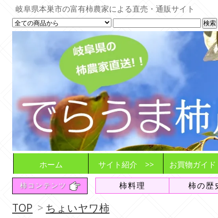
岐阜県本巣市の富有柿農家による直売・通販サイト
ホーム
サイト紹介 >>
お買物ガイド
でらうま柿農園とは
商品とご利用シーン
お届けする柿
想い
販売や発送の
ご注文の流れ
注意事項や変
収穫・発送状
柿料理
柿の歴
柿コンテンツ
追加販売情報
送料について
よくある質問
（FAQ）
TOP
>
ちょいヤワ柿